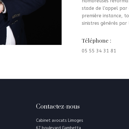
nombreuses réformati
stade de l’appel par
première instance, t
sinistres générés par
Téléphone :
05 55 34 31 81
Contactez-nous
Cabinet avocats Limoges
67 boulevard Gambetta