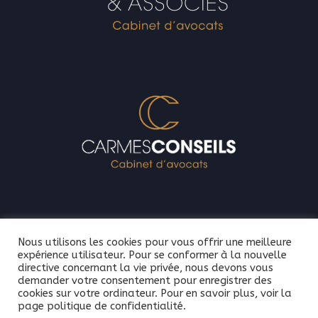
Nous utilisons les cookies pour vous offrir une meilleure
Mentions légales –
Politique de confidentialité –
Le
expérience utilisateur. Pour se conformer à la nouvelle
cabinet –
Les avocats
directive concernant la vie privée, nous devons vous
demander votre consentement pour enregistrer des
Droit commercial – Droit du travail et de la protection sociale – Droit civil
cookies sur votre ordinateur. Pour en savoir plus, voir la
page politique de confidentialité.
– Procédure d’appel Limoges – Droit de la construction – Droit immobilier –